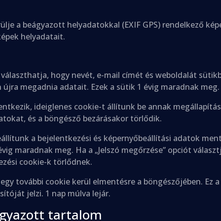
rülje a beágyazott helyadatokkal (EXIF GPS) rendelkező képek
képek helyadatait.
választhatja, hogy nevét, e-mail címét és weboldalát sütikb
 újra megadnia adatait. Ezek a sütik 1 évig maradnak meg.
lentkezik, ideiglenes cookie-t állítunk be annak megállapít
tokat, és a böngésző bezárásakor törlődik.
állítunk a bejelentkezési és képernyőbeállítási adatok men
 évig maradnak meg. Ha a „Jelszó megőrzése” opciót választ
kezési cookie-k törlődnek.
, egy további cookie kerül elmentésre a böngészőjében. Ez
tóját jelzi. 1 nap múlva lejár.
gyazott tartalom