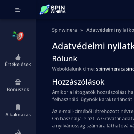
Spinwinera
»
Adatvédelmi nyilatk
Adatvédelmi nyilat
Rólunk
Értékelések
Weboldalunk címe:
spinwineracasin
Hozzászólások
Bónuszok
Amikor a látogatók hozzászólást hag
felhasználói ügynök karakterláncát
Az e-mail-címéből létrehozott névte
Alkalmazás
Ön használja-e azt. A Gravatar adat
a nyilvánosság számára láthatóvá vá