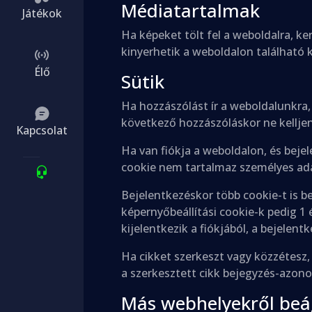
Médiatartalmak
Játékok
Ha képeket tölt fel a weboldalra, ke
kinyerhetik a weboldalon található 
Élő
Sütik
Ha hozzászólást ír a weboldalunkra, 
következő hozzászóláskor ne kelljen
Kapcsolat
Ha van fiókja a weboldalon, és beje
cookie nem tartalmaz személyes ada
Bejelentkezéskor több cookie-t is be
képernyőbeállítási cookie-k pedig 1
kijelentkezik a fiókjából, a bejelent
Ha cikket szerkeszt vagy közzétesz
a szerkesztett cikk bejegyzés-azonosí
Más webhelyekről beá