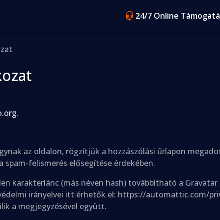
24/7 Online Támogatá
ozat
kozat
o.org
.
ynak az oldalon, rögzítjük a hozzászólási űrlapon megadot
 a spam-felismerés elősegítése érdekében.
len karakterlánc (más néven hash) továbbítható a Gravatar 
védelmi irányelvei itt érhetők el: https://automattic.com/p
lik a megjegyzésével együtt.