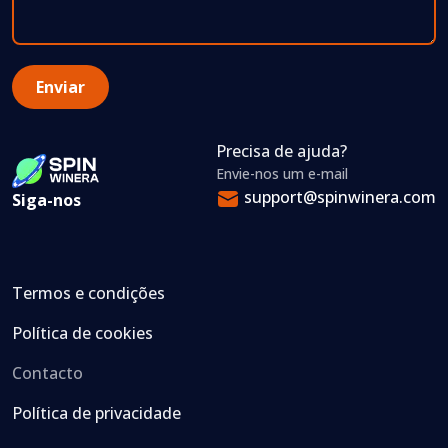
Precisa de ajuda?
Envie-nos um e-mail
support@spinwinera.com
Siga-nos
Termos e condições
Política de cookies
Contacto
Política de privacidade