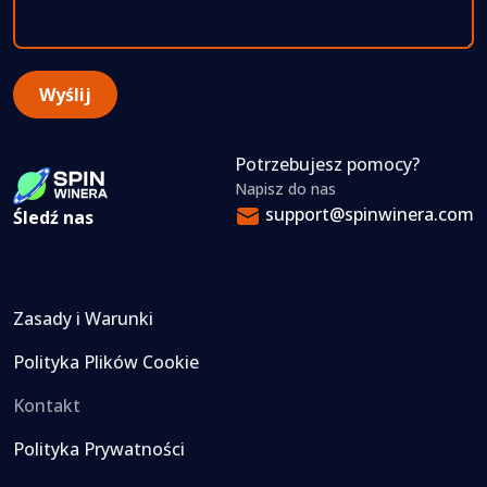
Potrzebujesz pomocy?
Napisz do nas
support@spinwinera.com
Śledź nas
Zasady i Warunki
Polityka Plików Cookie
Kontakt
Polityka Prywatności