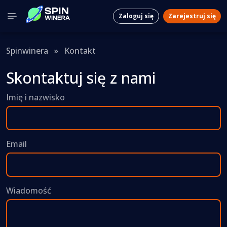
Zaloguj się
Zarejestruj się
Spinwinera
»
Kontakt
Skontaktuj się z nami
Imię i nazwisko
Email
Wiadomość